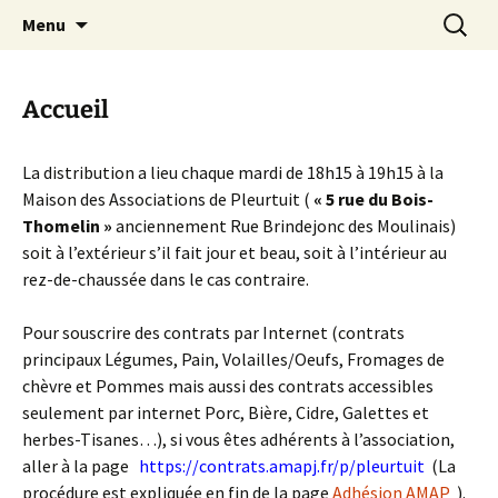
amap de pleurtuit
Aller
Recherc
amap
Menu
au
contenu
Accueil
La distribution a lieu chaque mardi de 18h15 à 19h15 à la
Maison des Associations de Pleurtuit (
« 5 rue du Bois-
Thomelin »
anciennement Rue Brindejonc des Moulinais)
soit à l’extérieur s’il fait jour et beau, soit à l’intérieur au
rez-de-chaussée dans le cas contraire.
Pour souscrire des contrats par Internet (contrats
principaux Légumes, Pain, Volailles/Oeufs, Fromages de
chèvre et Pommes mais aussi des contrats accessibles
seulement par internet Porc, Bière, Cidre, Galettes et
herbes-Tisanes…), si vous êtes adhérents à l’association,
aller à la page
https://contrats.amapj.fr/p/pleurtuit
(La
procédure est expliquée en fin de la page
Adhésion AMAP
).